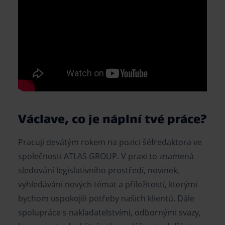
Václave, co je náplní tvé práce?
Pracuji devátým rokem na pozici šéfredaktora ve
společnosti ATLAS GROUP. V praxi to znamená
sledování legislativního prostředí, novinek,
vyhledávání nových témat a příležitostí, kterými
bychom uspokojili potřeby našich klientů. Dále
spolupráce s nakladatelstvími, odbornými svazy,