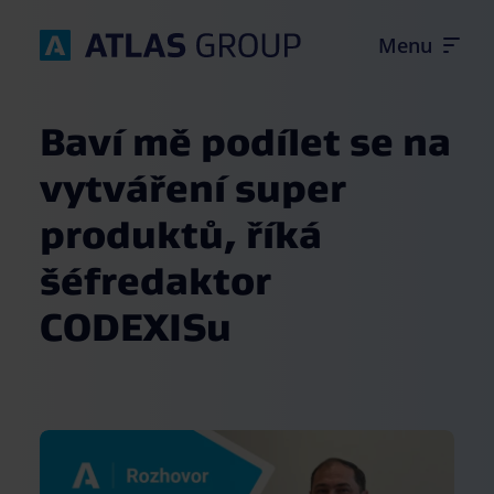
Baví mě podílet se na
vytváření super
produktů, říká
Úvod
šéfredaktor
Firemní kultura
CODEXISu
Produkty
Kontakt
Volné pozice