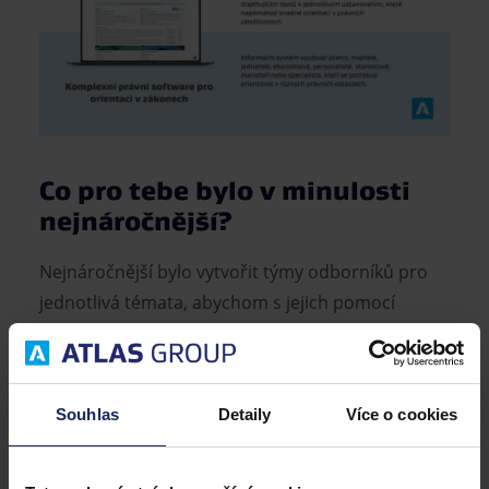
Co pro tebe bylo v minulosti
nejnáročnější?
Nejnáročnější bylo vytvořit týmy odborníků pro
jednotlivá témata, abychom s jejich pomocí
přinášeli informace vysvětlující legislativu na
příkladech z praxe, v otázkách a odpovědích,
vzorech smluv i v životních situacích.
Do toho
Souhlas
Detaily
Více o cookies
jsem ještě tři a půl roku řídil z pozice šéfredaktora
portál
Právní prostor
, který přináší informace
nejen z právního prostředí. Je to živé médium,