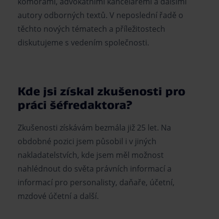
komorami, advokátními kancelářemi a dalšími
autory odborných textů. V neposlední řadě o
těchto nových tématech a příležitostech
diskutujeme s vedením společnosti.
Kde jsi získal zkušenosti pro
práci šéfredaktora?
Zkušenosti získávám bezmála již 25 let. Na
obdobné pozici jsem působil i v jiných
nakladatelstvích, kde jsem měl možnost
nahlédnout do světa právních informací a
informací pro personalisty, daňaře, účetní,
mzdové účetní a další.