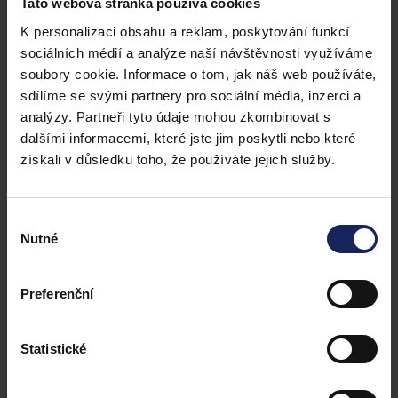
Tato webová stránka používá cookies
každodenní práce. A bylo to docela náročné
K personalizaci obsahu a reklam, poskytování funkcí
období.
sociálních médií a analýze naší návštěvnosti využíváme
soubory cookie. Informace o tom, jak náš web používáte,
sdílíme se svými partnery pro sociální média, inzerci a
analýzy. Partneři tyto údaje mohou zkombinovat s
Myslíš si, že se to povedlo?
dalšími informacemi, které jste jim poskytli nebo které
získali v důsledku toho, že používáte jejich služby.
Já myslím, že ano. Podařilo se nám najít kvalitní
autory k dlouhodobé spolupráci, a i díky flexibilitě
Výběr
našeho vývojového týmu dokážeme rychle
Nutné
souhlasu
reagovat na potřeby klientů. Když se dnes
podívám na obsah CODEXISU, tak si myslím, že
Preferenční
jsme odvedli kvalitní práci. A potvrzují to i reakce
našich klientů.
Statistické
Právní Prostor