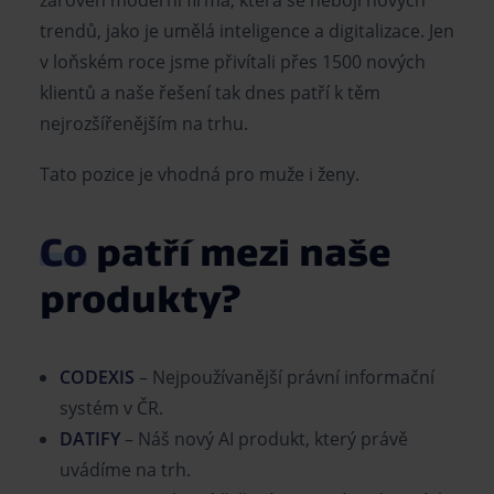
zároveň moderní firma, která se nebojí nových
trendů, jako je umělá inteligence a digitalizace. Jen
v loňském roce jsme přivítali přes 1500 nových
klientů a naše řešení tak dnes patří k těm
nejrozšířenějším na trhu.
Tato pozice je vhodná pro muže i ženy.
Co
patří mezi naše
produkty?
CODEXIS
–
Nejpoužívanější
právní informační
systém v ČR.
DATIFY
–
Náš
nový AI produkt, který právě
uvádíme na trh.