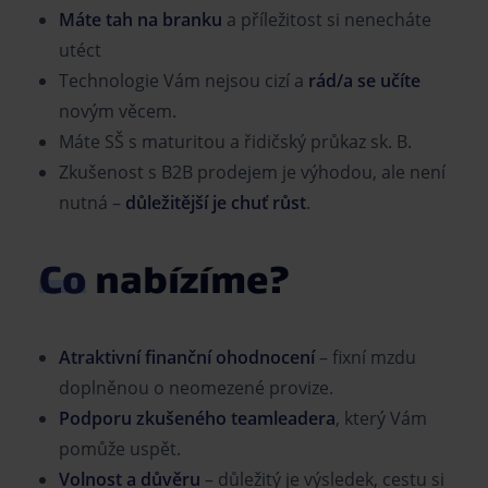
Máte tah na branku
a příležitost si nenecháte
utéct
Technologie Vám nejsou cizí a
rád/a se učíte
novým věcem.
Máte SŠ s maturitou a řidičský průkaz sk. B.
Zkušenost s B2B prodejem je výhodou, ale není
nutná –
důležitější je chuť růst
.
Co
nabízíme?
Atraktivní finanční ohodnocení
– fixní mzdu
doplněnou o neomezené provize.
Podporu zkušeného teamleadera
, který Vám
pomůže uspět.
Volnost a důvěru
– důležitý je výsledek, cestu si