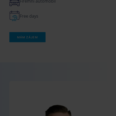
Firemní automobil
Free days
MÁM ZÁJEM