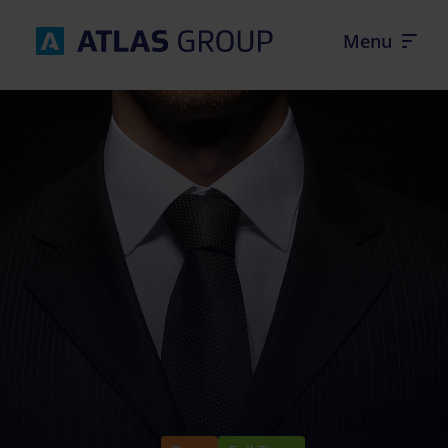
Úvod
Firemní kultura
Produkty
Kontakt
Volné pozice