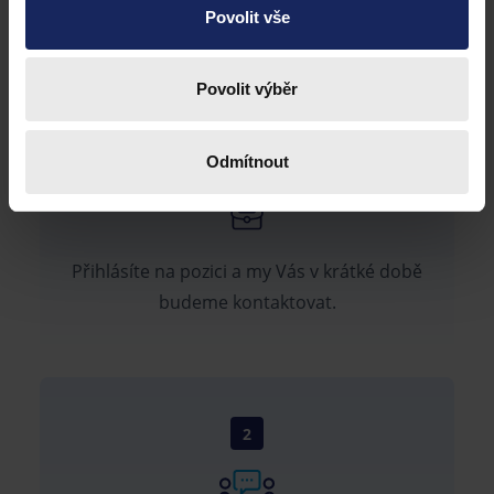
Povolit vše
Povolit výběr
1
Odmítnout
Přihlásíte na pozici a my Vás v krátké době
budeme kontaktovat.
2