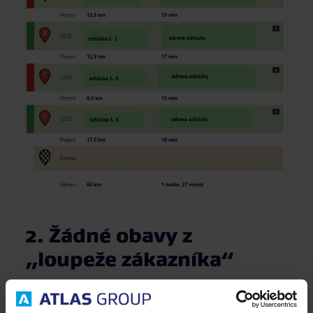
2. Žádné obavy z
„loupeže zákazníka“
Jednou za čas se nás někdo na výběrovém řízení