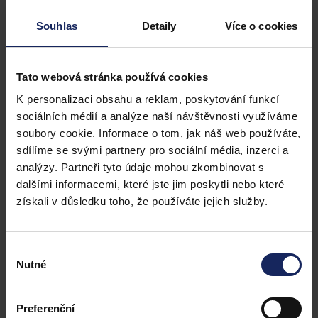
zeptá, jestli si u nás obchodníci nekradou
zákazníky. Nekradou. Naopak, kolegové mezi
Souhlas
Detaily
Více o cookies
sebou běžně konzultují postup při obchodním
procesu a navzájem si sdílí svoje know how.
Tato webová stránka používá cookies
Panuje u nás pouze zdravá soutěživost
podpořena různými motivačními soutěžemi, ne
K personalizaci obsahu a reklam, poskytování funkcí
sociálních médií a analýze naší návštěvnosti využíváme
nekorektnost jednání. Ale i kdyby někdo chtěl
soubory cookie. Informace o tom, jak náš web používáte,
kolegovi bez jeho vědomí přebrat zákazníka,
sdílíme se svými partnery pro sociální média, inzerci a
nemůže. V CRM fungují tzv. „uzamykací zámky“, s
analýzy. Partneři tyto údaje mohou zkombinovat s
firemním zákazníkem komunikuje vždy pouze
dalšími informacemi, které jste jim poskytli nebo které
jeden obchodník. Telefonní asistenti navíc zajistí,
získali v důsledku toho, že používáte jejich služby.
aby všichni obchodníci měli domluvený stejný
počet schůzek u typově podobných zákazníků.
Výběr
Nikdo se tedy nemusí bát, všechny rozjednané
Nutné
souhlasu
obchody jsou v bezpečí.
Preferenční