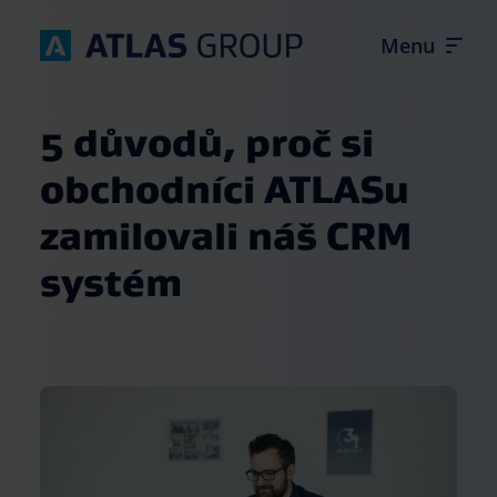
5 důvodů, proč si
obchodníci ATLASu
zamilovali náš CRM
Úvod
systém
Firemní kultura
Produkty
Kontakt
Volné pozice