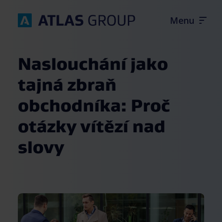
Naslouchání jako
tajná zbraň
obchodníka: Proč
Úvod
otázky vítězí nad
Firemní kultura
slovy
Produkty
Kontakt
Volné pozice