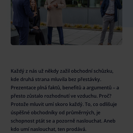
kariera@atlasgroup.cz
+420 737 208 446
Každý z nás už někdy zažil obchodní schůzku,
kde druhá strana mluvila bez přestávky.
Prezentace plná faktů, benefitů a argumentů – a
přesto zůstalo rozhodnutí ve vzduchu. Proč?
Protože mluvit umí skoro každý. To, co odlišuje
úspěšné obchodníky od průměrných, je
schopnost ptát se a pozorně naslouchat. Aneb
kdo umí naslouchat, ten prodává.