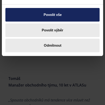
Povolit vše
Povolit výběr
Odmítnout
Tomáš
Manažer obchodního týmu, 10 let v ATLASu
„Spousta obchodníků má tendence více mluvit než