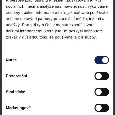
Firemní reprezentant, 3 roky v ATLASu
K personalizaci obsahu a reklam, poskytování funkcí
sociálních médií a analýze naší návštěvnosti využíváme
soubory cookie. Informace o tom, jak náš web používáte,
„Přirozené zajímání se o druhé lidi vždy buduje
sdílíme se svými partnery pro sociální média, inzerci a
vztahy. U obchodu je to stejné. Kdo dokáže navazovat
analýzy. Partneři tyto údaje mohou zkombinovat s
upřímné vztahy s ostatními lidmi, a tedy i se svými
dalšími informacemi, které jste jim poskytli nebo které
získali v důsledku toho, že používáte jejich služby.
zákazníky, ten pro zákazníka dokáže nejlépe vyřešit
jeho potřebu. A dostane za to nejlépe zaplaceno.“
Výběr
Nutné
souhlasu
Preferenční
Statistické
Marketingové